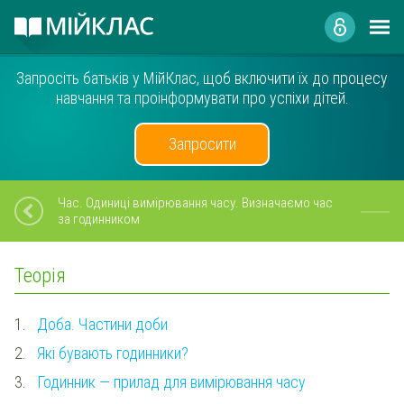
Запросіть батьків у МійКлас, щоб включити їх до процесу
навчання та проінформувати про успіхи дітей.
Запросити
Час. Одиниці вимірювання часу. Визначаємо час
за годинником
Теорія
1.
Доба. Частини доби
2.
Які бувають годинники?
3.
Годинник — прилад для вимірювання часу