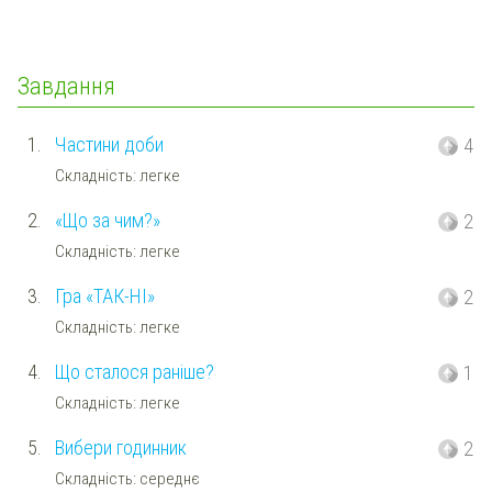
Завдання
1.
Частини доби
4
Складність: легке
2.
«Що за чим?»
2
Складність: легке
3.
Гра «ТАК-НІ»
2
Складність: легке
4.
Що сталося раніше?
1
Складність: легке
5.
Вибери годинник
2
Складність: середнє