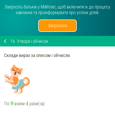
Запросіть батьків у МійКлас, щоб включити їх до процесу
навчання та проінформувати про успіхи дітей.
Запросити
16.
Утвори і обчисли
Склади вираз за описом і обчисли.
9
4
По
взяли
рази(-ів)