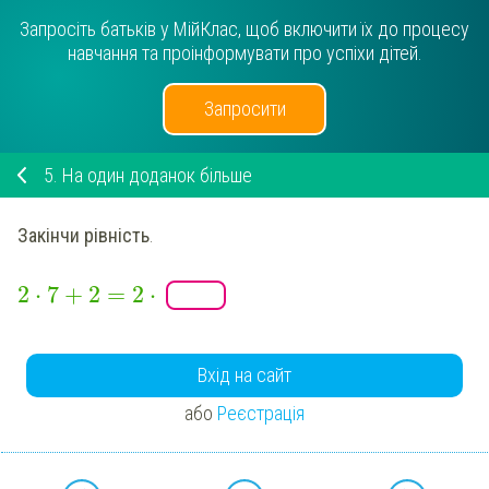
Запросіть батьків у МійКлас, щоб включити їх до процесу
навчання та проінформувати про успіхи дітей.
Запросити
5.
На один доданок більше
Закінчи рівність
.
2
⋅
7
+
2
=
2
⋅
Вхід на сайт
або
Реєстрація