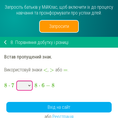
Запросіть батьків у МійКлас, щоб включити їх до процесу
навчання та проінформувати про успіхи дітей.
Запросити
8.
Порівняння добутку і різниці
Встав пропущений знак.
<
>
=
Використовуй знаки
,
або
.
8
⋅
7
8
⋅
6
−
8
Вхід на сайт
або
Реєстрація