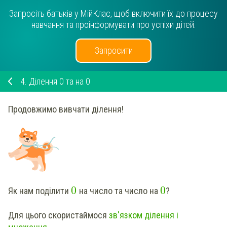
Запросіть батьків у МійКлас, щоб включити їх до процесу
навчання та проінформувати про успіхи дітей.
Запросити
4.
Ділення 0 та на 0
Продовжимо вивчати ділення!
0
0
Як нам поділити
на число та число на
?
Для цього скористаймося
зв'язком ділення і