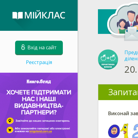
Вхід на сайт
Пред
ділен
Реєстрація
20.
Запита
Виконай за