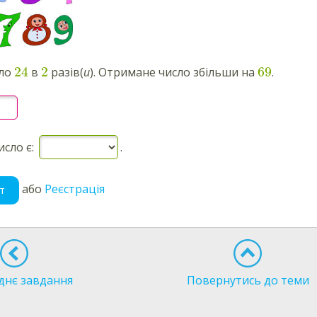
24
2
69
сло
в
разів(
и
). Отримане число збільши на
.
сло є:
.
або
Реєстрація
т
днє завдання
Повернутись до теми