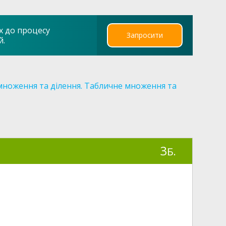
х до процесу
Запросити
й.
множення та ділення. Табличне множення та
3
Б.