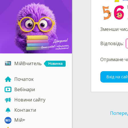
Зменши чи
Відповідь:
Отримане чи
МійВчитель
Вхід на сай
Початок
Вебінари
Новини сайту
Контакти
Попере
Мій+