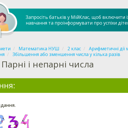
Запросіть батьків у МійКлас, щоб включити ї
навчання та проінформувати про успіхи діте
мети
Математика НУШ
2 клас
Арифметичні дії 
ня
Збільшення або зменшення числа у кілька разів
Парні і непарні числа
ння:
вдання.