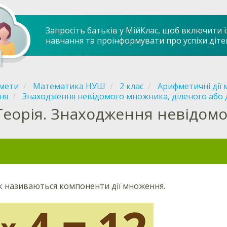
Запросіть батьків у МійКлас, щоб включити ї
навчання та проінформувати про успіхи діте
мети
Математика НУШ
2 клас
Арифметичні дії 
ня
Знаходження невідомого множника, діленого або 
Теорія. Знаходження невідом
к називаються компоненти дії множення.