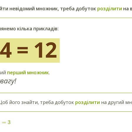
йти невідомий множник, треба добуток
розділити
на 
янемо кілька прикладів:
мий
перший множник
.
вагу!
об його знайти, треба добуток
розділити
на другий мн
=
3