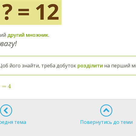
мий
другий множник
.
вагу!
об його знайти, треба добуток
розділити
на перший м
=
4
редня тема
Повернутись до теми