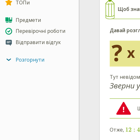
ТОПи
Щоб зна
Предмети
Давай розгл
Перевірочні роботи
Відправити відгук
Розгорнути
Тут невідо
Зверни у
Щ
12
:
4
Отже,