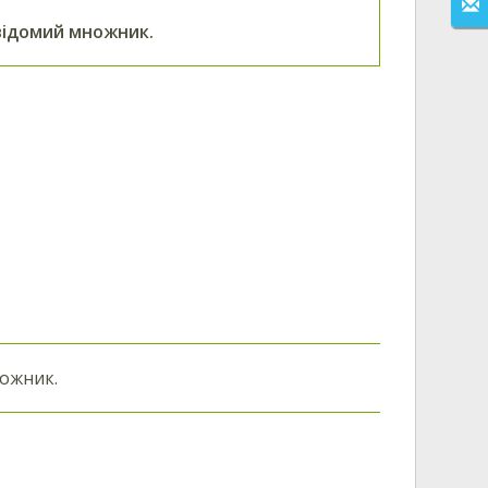
відомий множник.
ожник.