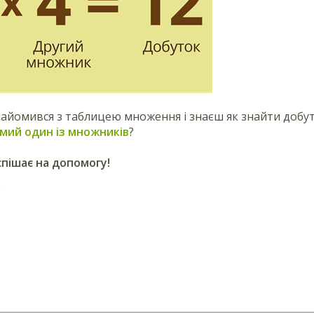
айомився з таблицею множення і знаєш як знайти добуто
мий один із множників
?
пішає на допомогу!