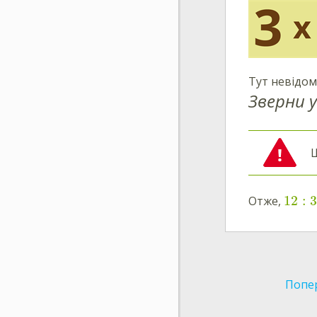
Тут невідо
Зверни у
Щ
12
:
3
Отже,
Попе