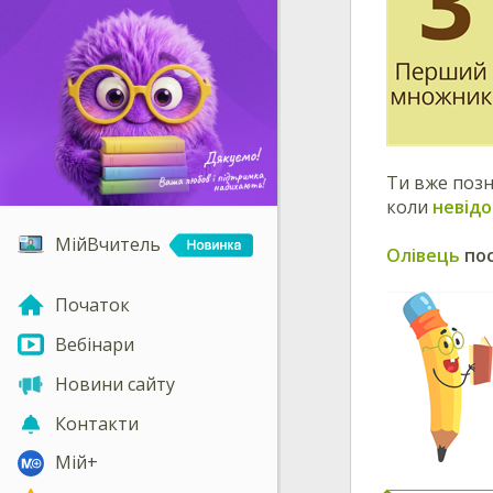
Ти вже позн
коли
невідо
МійВчитель
Олівець
пос
Початок
Вебінари
Новини сайту
Контакти
Мій+