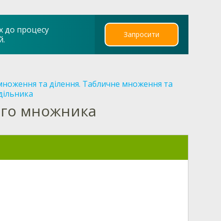
х до процесу
Запросити
й.
множення та ділення. Табличне множення та
дільника
ого множника