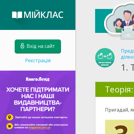
Вхід на сайт
Пред
ділен
Реєстрація
1.
Теорія:
Пригадай, я