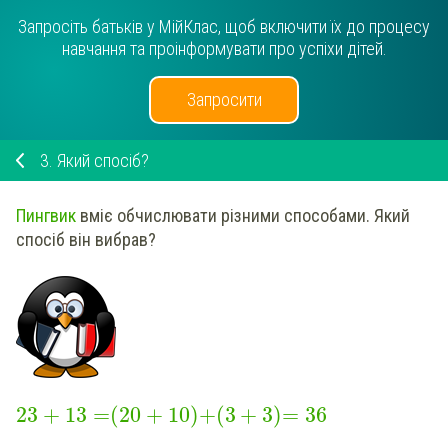
Запросіть батьків у МійКлас, щоб включити їх до процесу
навчання та проінформувати про успіхи дітей.
Запросити
3.
Який спосіб?
Пингвик
вміє обчислювати різними способами. Який
спосіб він вибрав?
23
+
13
=
(
20
+
10
)
+
(
3
+
3
)
=
36