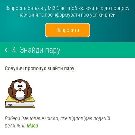
Запросіть батьків у МійКлас, щоб включити їх до процесу
навчання та проінформувати про успіхи дітей.
Запросити
4.
Знайди пару
Совунич пропонує знайти пару!
Вибери іменоване число, яке відповідає поданій
величині:
Маса