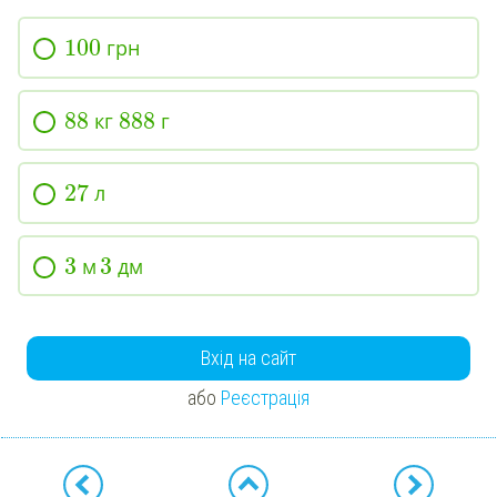
100
грн
88
888
кг
г
27
л
3
3
м
дм
Вхід на сайт
або
Реєстрація