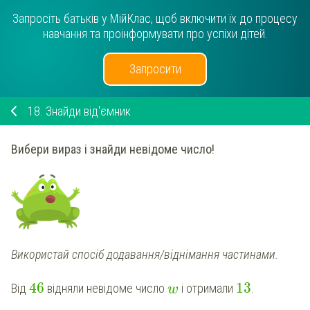
Запросіть батьків у МійКлас, щоб включити їх до процесу
навчання та проінформувати про успіхи дітей.
Запросити
18.
Знайди від'ємник
Вибери вираз і знайди невідоме число!
Використай спосіб додавання/віднімання частинами.
46
13
Від
відняли невідоме число
і отримали
.
w