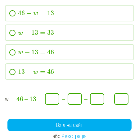
46
−
=
13
w
−
13
=
33
w
+
13
=
46
w
13
+
=
46
w
=
–
=
–
–
=
46
13
w
Вхід на сайт
або
Реєстрація