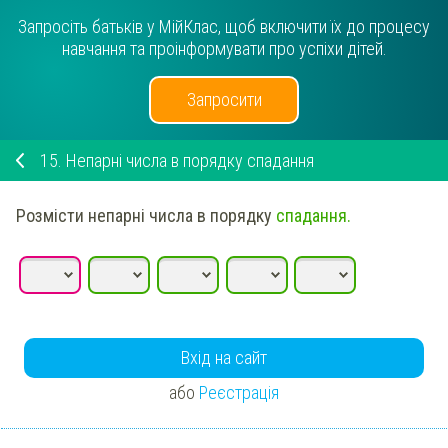
Запросіть батьків у МійКлас, щоб включити їх до процесу
навчання та проінформувати про успіхи дітей.
Запросити
15.
Непарні числа в порядку спадання
Розмісти
непарні числа в порядку
спадання.
Вхід на сайт
або
Реєстрація