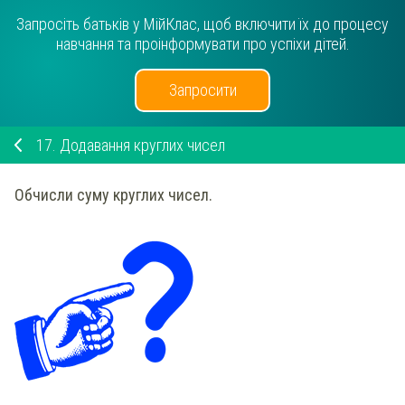
Запросіть батьків у МійКлас, щоб включити їх до процесу
навчання та проінформувати про успіхи дітей.
Запросити
17.
Додавання круглих чисел
Обчисли суму
круглих чисел.