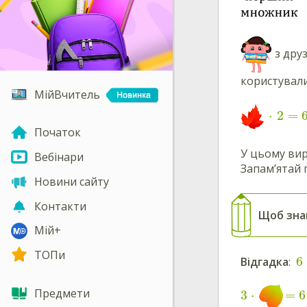
з дру
користували
МійВчитель
⋅
2
=
Початок
У цьому ви
Вебінари
Запам’ятай 
Новини сайту
Контакти
Щоб зна
Мій+
ТОПи
6
Відгадка
:
Предмети
3
⋅
=
6