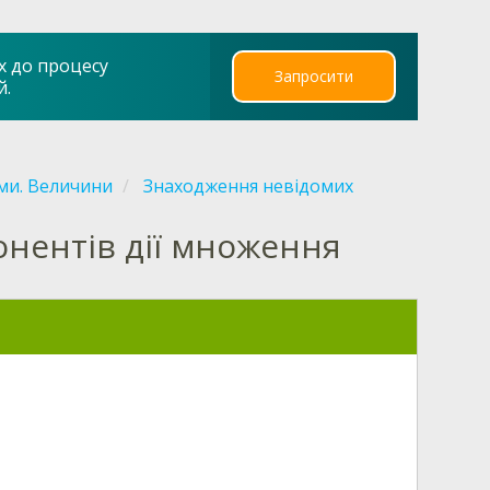
х до процесу
Запросити
й.
ами. Величини
Знаходження невідомих
нентів дії множення