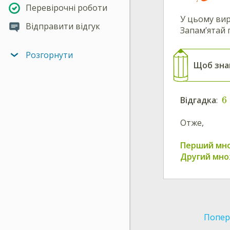
Перевірочні роботи
У цьому ви
Відправити відгук
Запам’ятай 
Розгорнути
Щоб зна
6
Відгадка
:
Отже,
Перший мн
Другий мн
Попер