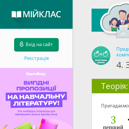
Вхід на сайт
Пред
комп
Реєстрація
4.
Теорія:
Пригадаємо