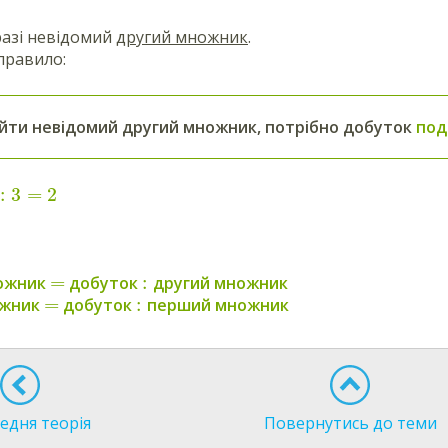
разі невідомий
другий множник
.
правило:
йти невідомий другий множник, потрібно добуток
под
:
3
=
2
=
:
ожник
добуток
другий множник
=
:
ожник
добуток
перший множник
едня теорія
Повернутись до теми