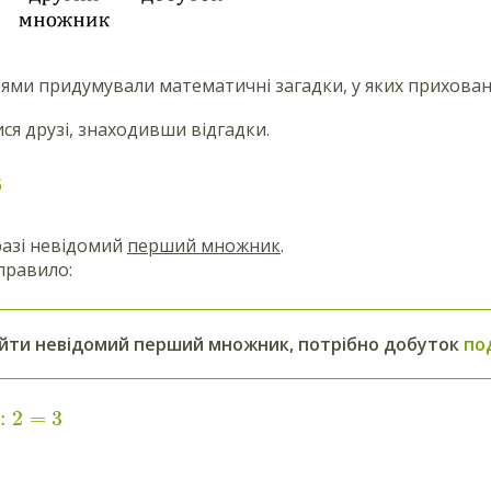
зями придумували математичні загадки, у яких прихован
ся друзі, знаходивши відгадки.
6
разі невідомий
перший множник
.
правило:
йти невідомий перший множник, потрібно добуток
по
:
2
=
3