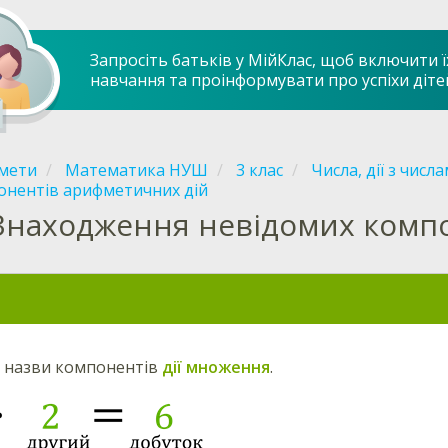
Запросіть батьків у МійКлас, щоб включити ї
навчання та проінформувати про успіхи діте
мети
Математика НУШ
3 клас
Числа, дії з числ
онентів арифметичних дій
Знаходження невідомих компо
 назви компонентів
дії множення
.