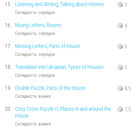
15.
Listening and Writing, Talking about Homes
3
Складність: середнє
16.
Mixing Letters, Rooms
4
Складність: середнє
17.
Missing Letters, Parts of House
6
Складність: середнє
18.
Translation into Ukrainian, Types of Houses
3
Складність: середнє
19.
Double Puzzle, Parts of the House
8,5
Складність: важке
20.
Criss Cross Puzzle II, Places in and around the
7,5
House
Складність: важке