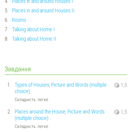
4.
Places in and around Houses I
5.
Places in and around Houses II
6.
Rooms
7.
Talking about Home I
8.
Talking about Home II
Завдання
1.
Types of Houses, Picture and Words (multiple
1,5
choice)
Складність: легке
2.
Places around the House, Picture and Words
1,5
(multiple choice)
Складність: легке