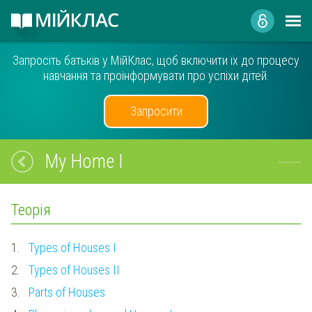
Запросіть батьків у МійКлас, щоб включити їх до процесу
навчання та проінформувати про успіхи дітей.
Запросити
My Home I
Теорія
1.
Types of Houses I
2.
Types of Houses II
3.
Parts of Houses