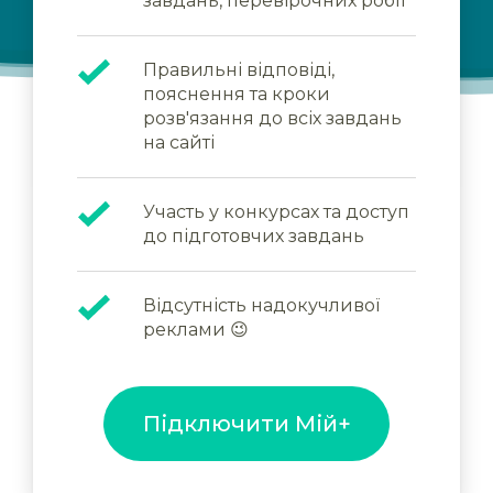
завдань, перевірочних робіт
Правильні відповіді,
пояснення та кроки
розв'язання до всіх завдань
на сайті
Участь у конкурсах та доступ
до підготовчих завдань
Відсутність надокучливої
реклами 😉
Підключити Мій+