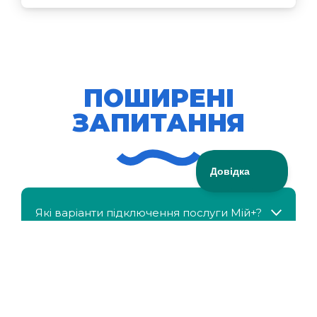
ПОШИРЕНІ
ЗАПИТАННЯ
Які варіанти підключення послуги Мій+?
МійКлас доступний безкоштовно?
Чи можна отримати знижку, якщо в сім'ї