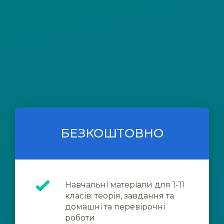
БЕЗКОШТОВНО
Навчальні матеріали для 1-11
класів: теорія, завдання та
домашні та перевірочні
роботи