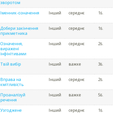
зворотом
Іменник-означення
Інший
середнє
1
Б.
Добери закінчення
Інший
середнє
1
Б.
прикметника
Означення,
Інший
середнє
2
Б.
виражені
інфінітивами
Твій вибір
Інший
важке
3
Б.
Вправа на
Інший
середнє
2
Б.
кмітливість
Проаналізуй
Інший
важке
5
Б.
речення
Узгоджене
Інший
середнє
1
Б.