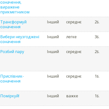
означення,
виражене
прикметником
Трансформуй
Інший
середнє
2
Б.
означення
Вибери неузгоджені
Інший
легке
3
Б.
означення
Розбий пару
Інший
середнє
2
Б.
Прислівник-
Інший
середнє
1
Б.
означення
Поміркуй!
Інший
важке
1
Б.