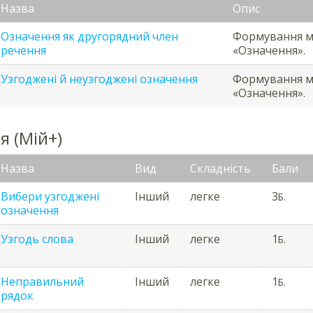
Назва
Опис
Означення як другорядний член
Формування м
речення
«Означення».
Узгоджені й неузгоджені означення
Формування м
«Означення».
я (Мій+)
Назва
Вид
Складність
Бали
Вибери узгоджені
Інший
легке
3
Б.
означення
Узгодь слова
Інший
легке
1
Б.
Неправильний
Інший
легке
1
Б.
рядок