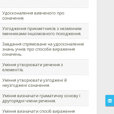
Удосконалення вивченого про
означення.
Узгодження прикметників з незмінним
іменниками іншомовного походження.
Завдання спрямоване на удосконалення
знань учнів про способи вираження
означень.
Уміння утворювати речення з
елементів.
Уміння утворювати узгоджені й
неузгоджені означення.
Уміння визначати граматичну основу і
другорядні члени речення.
Уміння визначати спосіб вираження