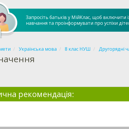
Запросіть батьків у МійКлас, щоб включити ї
навчання та проінформувати про успіхи діте
мети
Українська мова
8 клас НУШ
Другорядні ч
начення
чна рекомендація: