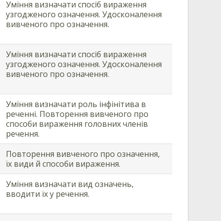
Уміння визначати спосіб вираження
узгодженого означення. Удосконалення
вивченого про означення.
Уміння визначати спосіб вираження
узгодженого означення. Удосконалення
вивченого про означення.
Уміння визначати роль інфінітива в
реченні. Повторення вивченого про
способи вираження головних членів
речення.
Повторення вивченого про означення,
їх види й способи вираження.
Уміння визначати вид означень,
вводити їх у речення.