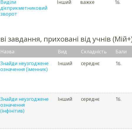
Виділи
Інший
важке
1
Б.
дієприкметниковий
зворот
і завдання, приховані від учнів (Мій+
Назва
Вид
Складність
Бали
Знайди неузгоджене
Інший
середнє
1
Б.
означення (іменник)
Знайди неузгоджене
Інший
середнє
1
Б.
означення
(інфінітив)