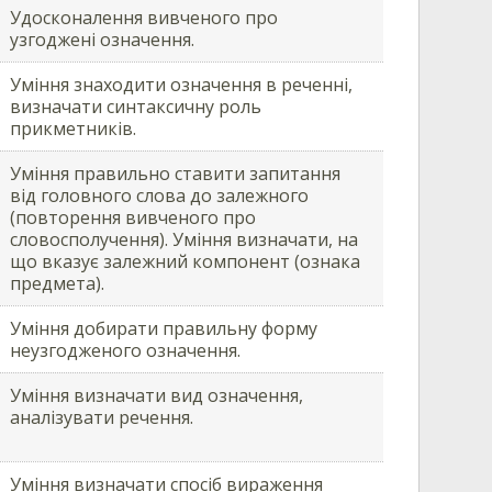
Удосконалення вивченого про
узгоджені означення.
Уміння знаходити означення в реченні,
визначати синтаксичну роль
прикметників.
Уміння правильно ставити запитання
від головного слова до залежного
(повторення вивченого про
словосполучення). Уміння визначати, на
що вказує залежний компонент (ознака
предмета).
Уміння добирати правильну форму
неузгодженого означення.
Уміння визначати вид означення,
аналізувати речення.
Уміння визначати спосіб вираження