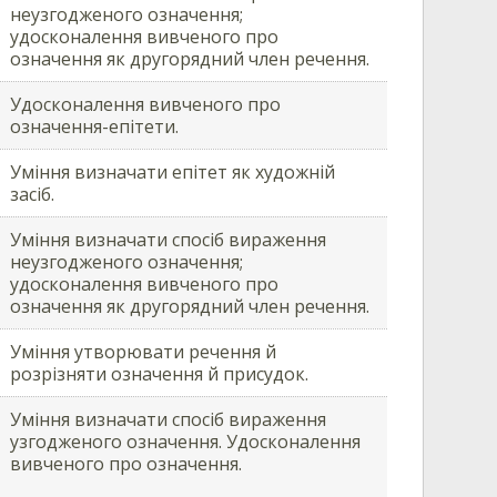
неузгодженого означення;
удосконалення вивченого про
означення як другорядний член речення.
Удосконалення вивченого про
означення-епітети.
Уміння визначати епітет як художній
засіб.
Уміння визначати спосіб вираження
неузгодженого означення;
удосконалення вивченого про
означення як другорядний член речення.
Уміння утворювати речення й
розрізняти означення й присудок.
Уміння визначати спосіб вираження
узгодженого означення. Удосконалення
вивченого про означення.