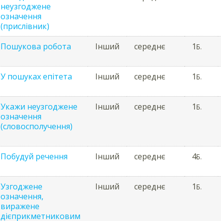
неузгоджене
означення
(прислівник)
Пошукова робота
Інший
середнє
1
Б.
У пошуках епітета
Інший
середнє
1
Б.
Укажи неузгоджене
Інший
середнє
1
Б.
означення
(словосполучення)
Побудуй речення
Інший
середнє
4
Б.
Узгоджене
Інший
середнє
1
Б.
означення,
виражене
дієприкметниковим