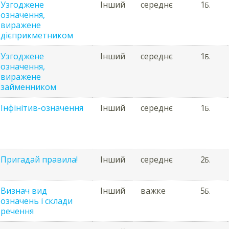
Узгоджене
Інший
середнє
1
Б.
означення,
виражене
дієприкметником
Узгоджене
Інший
середнє
1
Б.
означення,
виражене
займенником
Інфінітив-означення
Інший
середнє
1
Б.
Пригадай правила!
Інший
середнє
2
Б.
Визнач вид
Інший
важке
5
Б.
означень і склади
речення