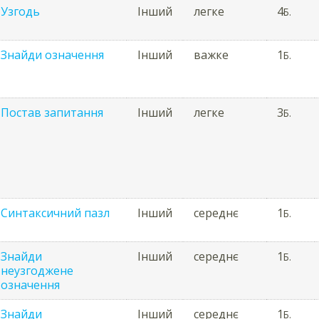
Узгодь
Інший
легке
4
Б.
Знайди означення
Інший
важке
1
Б.
Постав запитання
Інший
легке
3
Б.
Синтаксичний пазл
Інший
середнє
1
Б.
Знайди
Інший
середнє
1
Б.
неузгоджене
означення
Знайди
Інший
середнє
1
Б.