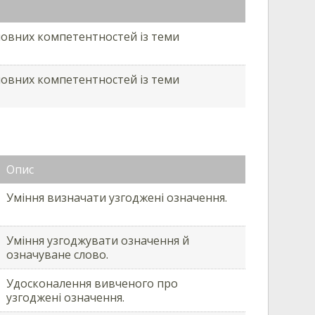
овних компетентностей із теми
овних компетентностей із теми
Опис
Уміння визначати узгоджені означення.
Уміння узгоджувати означення й
означуване слово.
Удосконалення вивченого про
узгоджені означення.