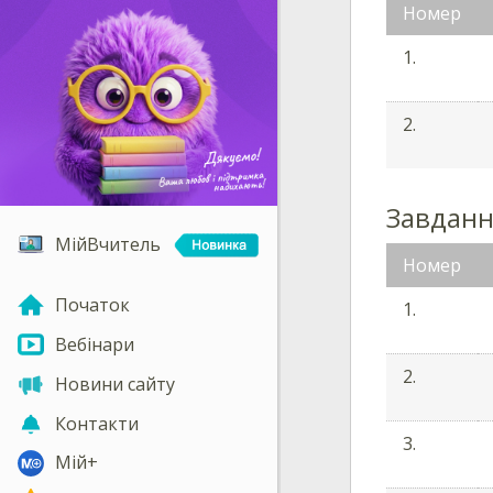
Номер
1.
2.
Завданн
МійВчитель
Номер
Початок
1.
Вебінари
2.
Новини сайту
Контакти
3.
Мій+