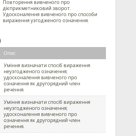
Повторення вивченого про
дієприкметниковий зворот.
Удосконалення вивченого про способи
вираження узгодженого означення.
)
Опис
Уміння визначати спосіб вираження
неузгодженого означення;
удосконалення вивченого про
означення як другорядний член
речення.
Уміння визначати спосіб вираження
неузгодженого означення;
удосконалення вивченого про
означення як другорядний член
речення.