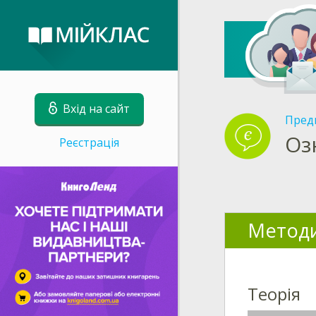
Вхід на сайт
Пред
Оз
Реєстрація
Методи
Теорія