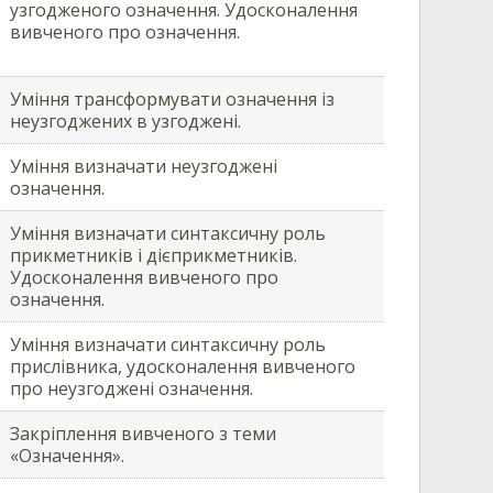
узгодженого означення. Удосконалення
вивченого про означення.
Уміння трансформувати означення із
неузгоджених в узгоджені.
Уміння визначати неузгоджені
означення.
Уміння визначати синтаксичну роль
прикметників і дієприкметників.
Удосконалення вивченого про
означення.
Уміння визначати синтаксичну роль
прислівника, удосконалення вивченого
про неузгоджені означення.
Закріплення вивченого з теми
«Означення».