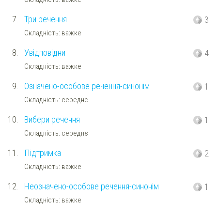
7.
Три речення
3
Складність: важке
8.
Увідповідни
4
Складність: важке
9.
Означено-особове речення-синонім
1
Складність: середнє
10.
Вибери речення
1
Складність: середнє
11.
Підтримка
2
Складність: важке
12.
Неозначено-особове речення-синонім
1
Складність: важке