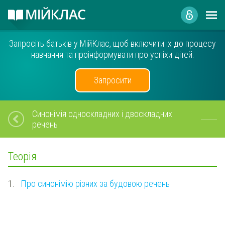
Запросіть батьків у МійКлас, щоб включити їх до процесу
навчання та проінформувати про успіхи дітей.
Запросити
Синонімія односкладних і двоскладних
речень
Теорія
1.
Про синонімію різних за будовою речень