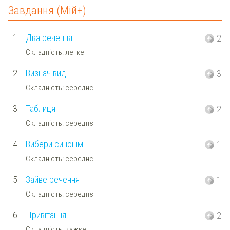
Завдання (Мій+)
1.
Два речення
2
Складність: легке
2.
Визнач вид
3
Складність: середнє
3.
Таблиця
2
Складність: середнє
4.
Вибери синонім
1
Складність: середнє
5.
Зайве речення
1
Складність: середнє
6.
Привітання
2
Складність: важке