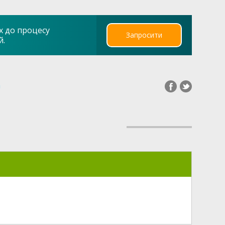
х до процесу
Запросити
й.
а