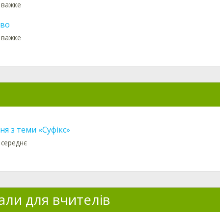
: важке
ово
: важке
я з теми «Суфікс»
 середнє
али для вчителів