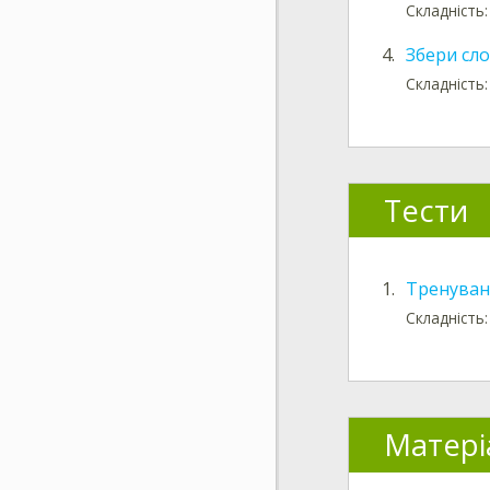
Складність
4.
Збери сл
Складність
Тести
1.
Тренуванн
Складність:
Матері