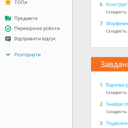
ТОПи
6.
Конструкт
Складність:
Предмети
7.
Морфемни
Перевірочні роботи
Складність:
Відправити відгук
Розгорнути
Завдан
1.
Віднови 
Складність
2.
Знайди сл
Складність
3.
Подвоєнн