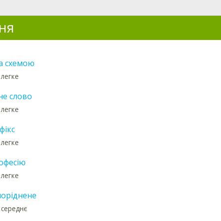
ня
а схемою
 легке
не слово
 легке
фікс
 легке
офесію
 легке
поріднене
 середнє