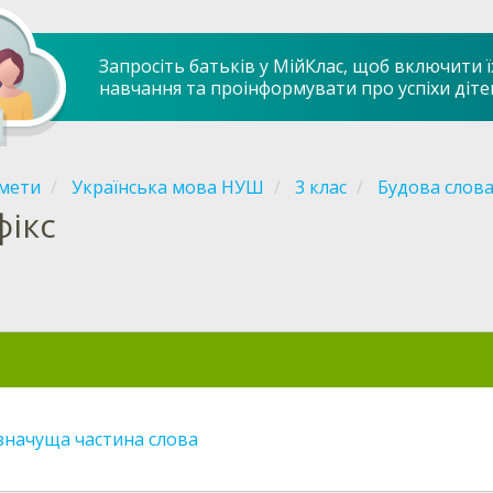
Запросіть батьків у МійКлас, щоб включити ї
навчання та проінформувати про успіхи діте
мети
Українська мова НУШ
3 клас
Будова слов
фікс
 значуща частина слова