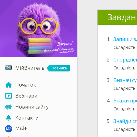
Завдан
1.
Запиши з
Складність:
2.
Спорідне
МійВчитель
Складність:
3.
Визнач су
Початок
Складність:
Вебінари
4.
Укажи пр
Новини сайту
Складність:
Контакти
5.
Знайди с
Мій+
Складність: