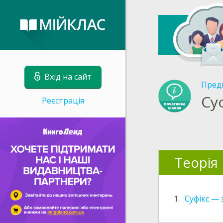
Вхід на сайт
Пред
Су
Реєстрація
Теорія
1.
Суфікс —