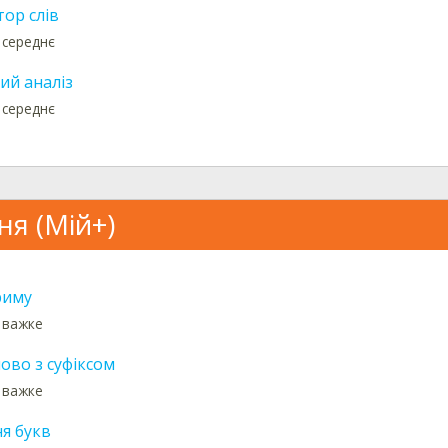
ор слів
 середнє
й аналіз
 середнє
ня (Мій+)
риму
: важке
ово з суфіксом
: важке
я букв