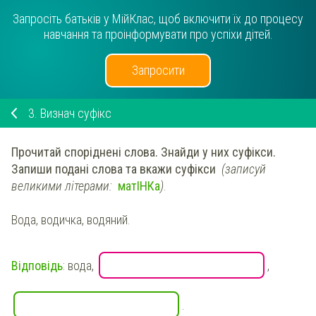
Запросіть батьків у МійКлас, щоб включити їх до процесу
навчання та проінформувати про успіхи дітей.
Запросити
3.
Визнач суфікс
Прочитай
споріднені
слова.
Знайди
у них суфікси.
Запиши подані слова та
вкажи
суфікси
(записуй
великими літерами:
матІНКа
)
.
Вода, водичка, водяний.
Відповідь
:
вода
,
,
.