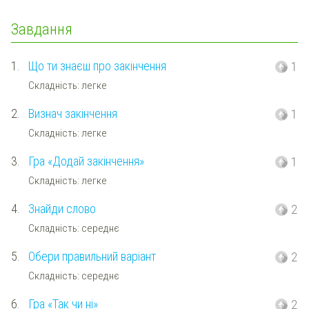
Завдання
1.
Що ти знаєш про закінчення
1
Складність: легке
2.
Визнач закінчення
1
Складність: легке
3.
Гра «Додай закінчення»
1
Складність: легке
4.
Знайди слово
2
Складність: середнє
5.
Обери правильний варіант
2
Складність: середнє
6.
Гра «Так чи ні»
2