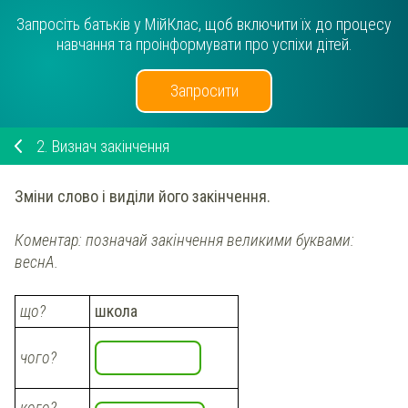
Запросіть батьків у МійКлас, щоб включити їх до процесу
навчання та проінформувати про успіхи дітей.
Запросити
2.
Визнач закінчення
Зміни слово
і
виділи
його закінчення.
Коментар: позначай закінчення великими буквами:
веснА.
що?
школа
чого?
кого?