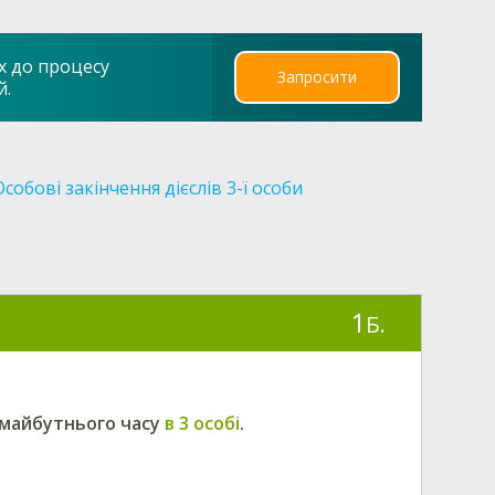
х до процесу
Запросити
й.
Особові закінчення дієслів 3-ї особи
1
Б.
 майбутнього часу
в 3 особі
.