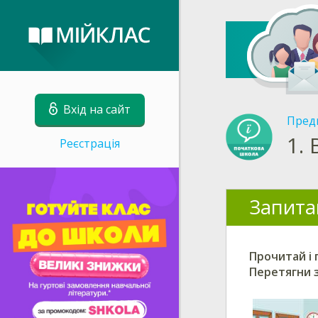
Вхід на сайт
Пред
1.
Реєстрація
Запита
Прочитай і 
Перетягни
з