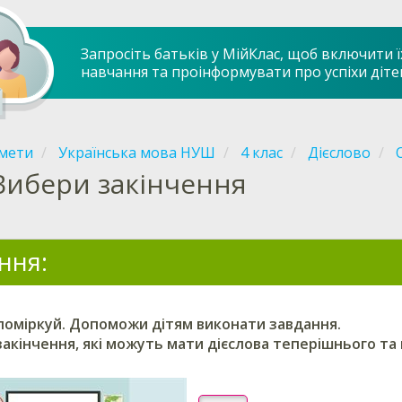
Запросіть батьків у МійКлас, щоб включити ї
навчання та проінформувати про успіхи діте
мети
Українська мова НУШ
4 клас
Дієслово
Вибери закінчення
ння:
поміркуй.
Допоможи дітям виконати завдання.
акінчення, які можуть мати дієслова теперішнього та