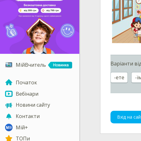
Варіанти ві
МійВчитель
-ете
-ї
Початок
Вебінари
Новини сайту
Контакти
Вхід на сай
Мій+
ТОПи