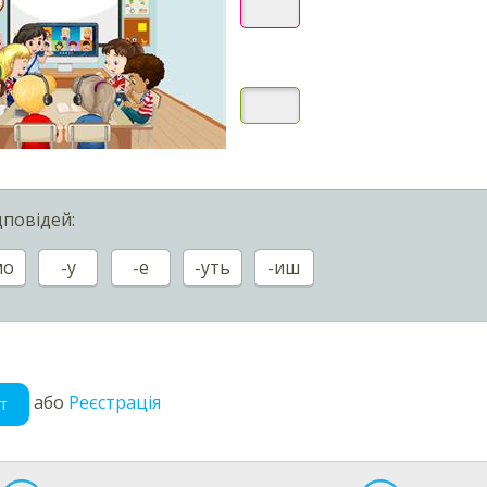
дповідей:
мо
-у
-е
-уть
-иш
або
Реєстрація
т