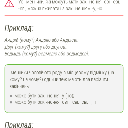
Усі іменники, які можуть мати закінчення -ові, -еві,
-єві, можна вживати і з закінченням -у, -ю.
Приклад:
Андрій (кому?) Андрію або Андрієві.
Друг (кому?) другу або другові.
Ведмідь (кому?) ведмедю або ведмедеві.
Іменники чоловічого роду в місцевому відмінку (на
кому? на чому?) однини теж мають два варіанти
закінчень:
може бути закінчення -у (-ю);
може бути закінчення -ові, - еві, -єві, -і, -ї.
Приклад: