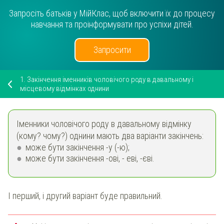
Запросіть батьків у МійКлас, щоб включити їх до процесу
навчання та проінформувати про успіхи дітей.
Запросити
1.
Закінчення іменників чоловічого роду в давальному і
місцевому відмінках однини
Іменники чоловічого роду в давальному відмінку
(кому? чому?) однини мають два варіанти закінчень:
може бути закінчення -у (-ю);
може бути закінчення -ові, - еві, -єві.
І перший, і другий варіант буде правильний.