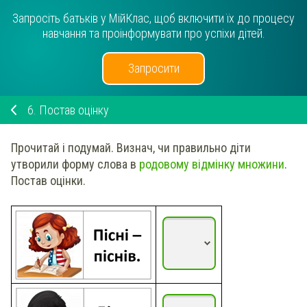
Запросіть батьків у МійКлас, щоб включити їх до процесу
навчання та проінформувати про успіхи дітей.
Запросити
6.
Постав оцінку
Прочитай і подумай.
Визнач
, чи правильно діти
утворили форму слова в
родовому відмінку множини
.
Постав оцінки.