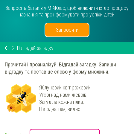
Запросіть батьків у МійКлас, щоб включити їх до процесу
навчання та проінформувати про успіхи дітей.
Запросити
2.
Відгадай загадку
Прочитай і проаналізуй.
Відгадай загадку. Запиши
відгадку та постав це слово у форму множини.
Яблуневий квіт рожевий
Угорі над нами жеврів,
Загуділа кожна гілка,
Не одна там, видно…