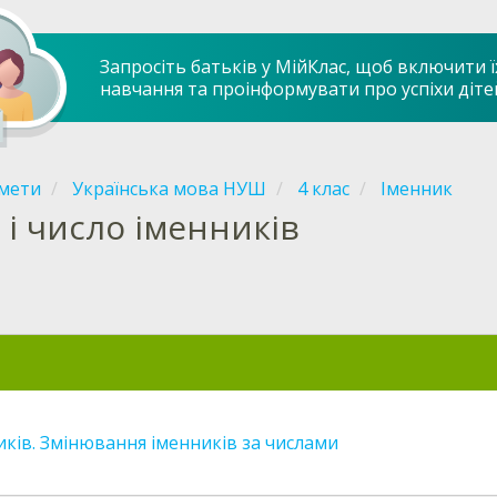
Запросіть батьків у МійКлас, щоб включити ї
навчання та проінформувати про успіхи діте
мети
Українська мова НУШ
4 клас
Іменник
д і число іменників
иків. Змінювання іменників за числами