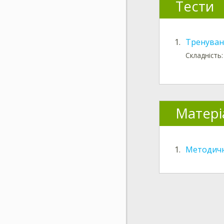
Тести
1.
Тренуванн
Складність:
Матері
1.
Методичн