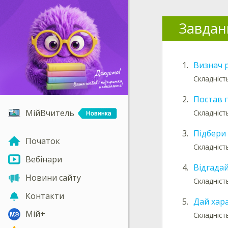
Завдан
1.
Визнач р
Складність
2.
Постав 
МійВчитель
Складність
3.
Підбери
Початок
Складність
Вебінари
4.
Відгадай
Новини сайту
Складність
Контакти
5.
Дай хар
Мій+
Складніст