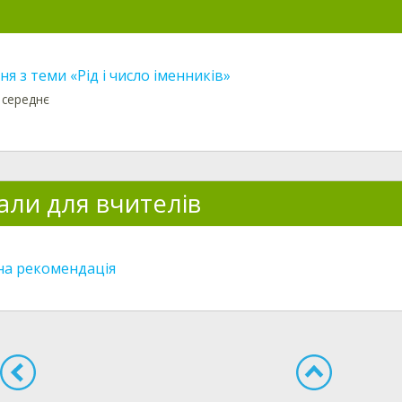
я з теми «Рід і число іменників»
 середнє
али для вчителів
а рекомендація