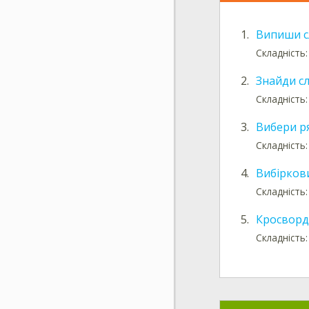
1.
Випиши с
Складність
2.
Знайди с
Складність
3.
Вибери р
Складність
4.
Вибірков
Складність
5.
Кросворд
Складність