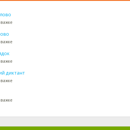
лово
: важке
лово
: важке
ядок
: важке
ий диктант
: важке
: важке