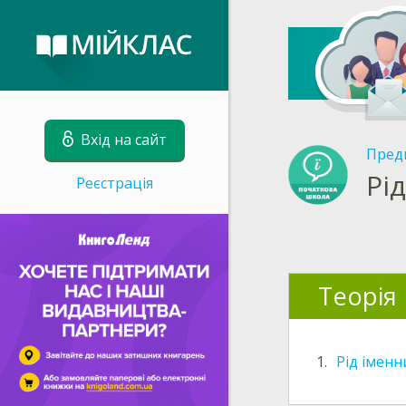
Вхід на сайт
Пред
Рі
Реєстрація
Теорія
1.
Рід іменн