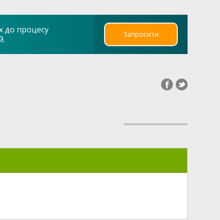
х до процесу
Запросити
й.