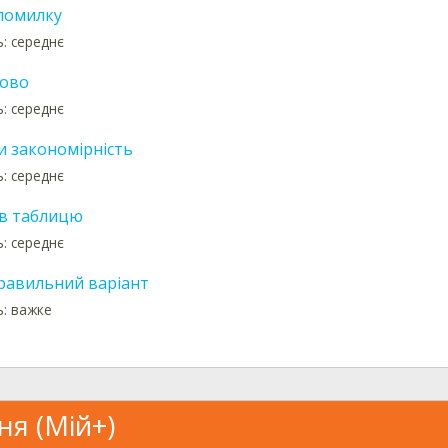
помилку
ь: середнє
лово
ь: середнє
и закономірність
ь: середнє
в таблицю
ь: середнє
равильний варіант
ь: важке
ня (Мій+)