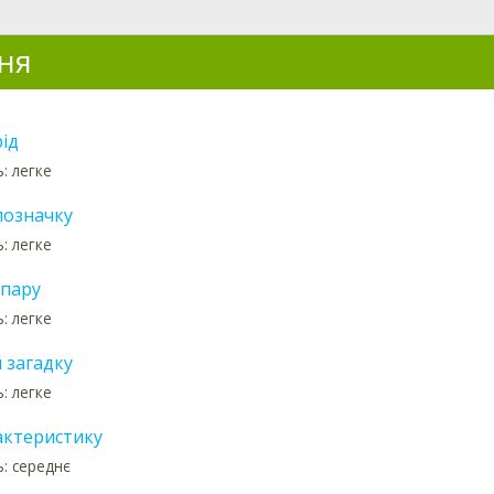
ня
ід
: легке
позначку
: легке
 пару
: легке
 загадку
: легке
актеристику
ь: середнє