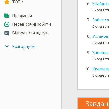
ТОПи
6.
Знайди 
Складніст
Предмети
7.
Зайве с
Перевірочні роботи
Складніст
Відправити відгук
8.
Установ
Складніст
Розгорнути
9.
Запиши 
Складніст
10.
Укажи п
Складніст
Завдан