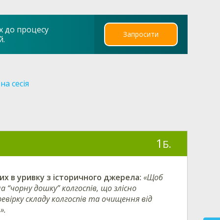
х до процесу
Запросити
й.
на сесія
1
Б.
их в уривку з історичного джерела:
«Щоб
 “чорну дошку” колгоспів, що злісно
вірку складу колгоспів та очищення від
».