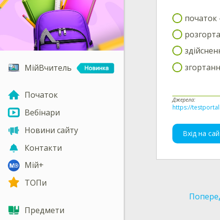
початок 
розгорт
здійсненн
згортанн
МійВчитель
Початок
Джерела:
https://testporta
Вебінари
Новини сайту
Вхід на сай
Контакти
Мій+
ТОПи
Попере
Предмети