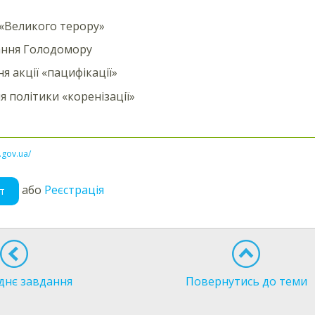
«Великого терору»
ання Голодомору
я акції «пацифікації»
я політики «коренізації»
l.gov.ua/
або
Реєстрація
т
днє завдання
Повернутись до теми