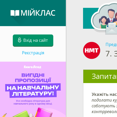
Вхід на сайт
Пред
7.
Реєстрація
Запита
Укажіть нас
подолати кур
саботують з
контрреволю