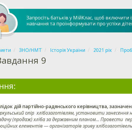
Запросіть батьків у МійКлас, щоб включити ї
навчання та проінформувати про успіхи діте
мети
ЗНО/НМТ
Історія України
2021 рік
Проб
Завдання 9
ння:
лідок дій партійно-радянського керівництва, зазначен
кульський опір хлібозаготівлям, установити занесення на
дачу (продаж) хліба за державним планом… Провести пере
ційних елементів — організаторів зриву хлібозаготівель