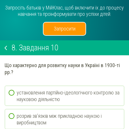
Запросіть батьків у МійКлас, щоб включити їх до процесу
навчання та проінформувати про успіхи дітей.
Запросити
8.
Завдання 10
Що характерно для розвитку науки в Україні в 1930-ті
рр.?
установлення партійно-ідеологічного контролю за
науковою діяльністю
розрив зв’язків між прикладною наукою і
виробництвом