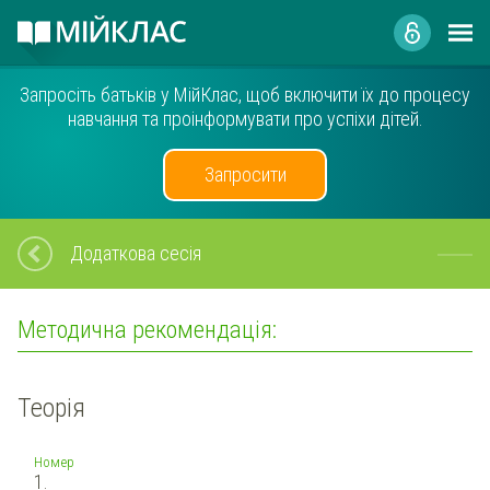
Запросіть батьків у МійКлас, щоб включити їх до процесу
навчання та проінформувати про успіхи дітей.
Запросити
Додаткова сесія
Методична рекомендація:
Теорія
Номер
1.