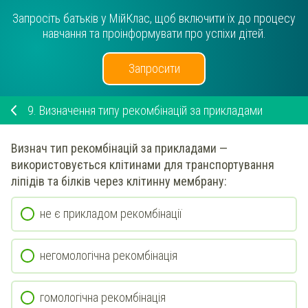
Запросіть батьків у МійКлас, щоб включити їх до процесу
навчання та проінформувати про успіхи дітей.
Запросити
9.
Визначення типу рекомбінацій за прикладами
Визнач
тип рекомбінацій за прикладами —
використовується клітинами для транспортування
ліпідів та білків через клітинну мембрану
:
не є прикладом рекомбінації
негомологічна рекомбінація
гомологічна рекомбінація