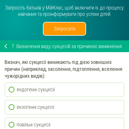
Запросіть батьків у МійКлас, щоб включити їх до процесу
навчання та проінформувати про успіхи дітей.
Запросити
7.
Визначення виду сукцесій за причиною виникнення
Визнач
, які сукцесії
виникають під дією зовнішніх
причин (наприклад, засолення, підтоплення, вселення
чужорідних видів)
:
ендогенні сукцесії
екзогенні сукцесії
повільні сукцесії