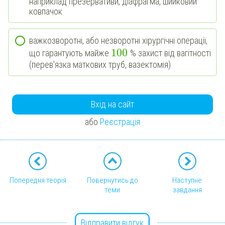
наприклад презервативи, діафрагма, шийковий
ковпачок
важкозворотні, або незворотні хірургічні операції,
100
що гарантують майже
% захист від вагітності
(перев'язка маткових труб, вазектомія)
Вхід на сайт
або
Реєстрація
Попередня теорія
Повернутись до
Наступне
теми
завдання
Відправити відгук