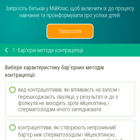
Запросіть батьків у МійКлас, щоб включити їх до процесу
навчання та проінформувати про успіхи дітей.
Запросити
1.
Бар'єрні методи контрацепції
Вибери
характеристику
бар'єрних
методів
контрацепції
:
вид контрацептивів, які впливають на залози і
перешкоджають овуляції, у результаті їх дії з
фолікула не виходить зріла яйцеклітина, і
сперматозоїдам нічого запліднювати
контрацептиви, які створюють непроникний
бар'єр між сперматозоїдом і яйцеклітиною,