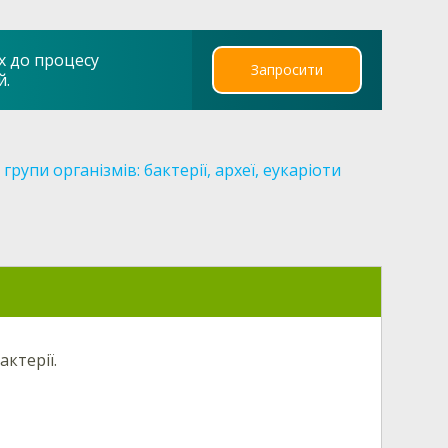
х до процесу
Запросити
й.
групи організмів: бактерії, археї, еукаріоти
ктерії.