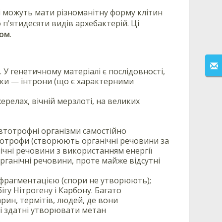
кі можуть мати різноманітну форму клітин
 п'ятидесяти видів архебактерій. Ці
ом
.
. У генетичному матеріалі є послідовності,
янки — інтрони (що є характерними
ерелах, вічній мерзлоті, на великих
Автотрофні організми самостійно
мотрофи (створюють органічні речовини за
ічні речовини з використанням енергії
рганічні речовини, проте майже відсутні
фрагментацією (спори не утворюють);
ігу Нітрогену і Карбону. Багато
рин, термітів, людей, де вони
кі здатні утворювати метан
.