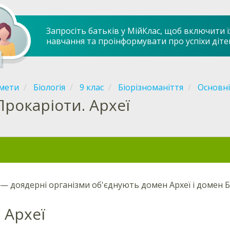
Запросіть батьків у МійКлас, щоб включити ї
навчання та проінформувати про успіхи діте
мети
Біологія
9 клас
Біорізноманіття
Основні 
Прокаріоти. Археї
— доядерні організми об'єднують домен Археї і домен Ба
 Археї