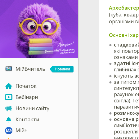
Архебактер
(куба, квад
організми в
Основні ха
спадковий
які повто
ознаками 
здатні іс
МійВчитель
глибинах о
існують
а
за типом 
Початок
синтезуют
рахунок е
Вебінари
світла). 
паразитич
Новини сайту
розмножу
основна р
Контакти
симбіотич
Мій+
розщепляю
використо