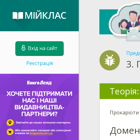
Вхід на сайт
Пред
3.
Реєстрація
Теорія:
Прокаріоти 
Домен