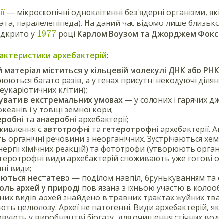
ії
— мікроскопічні одноклітинні без'ядерні організми, я
рата, паралелепіпеда). На даний час відомо лише близько
1977
ідкрито у
році
Карлом Воузом
та
Джорджем Фокс
рактеристики архебактерій
:
 матеріал міститься у кільцевій молекулі ДНК або РНК
рюються багато разів, а у генах присутні некодуючі діл
еукаріотичних клітин);
нувати в екстремальних умовах
— у солоних і гарячих дж
кеанів і у товщі земної кори;
еробні
та
анаеробні
архебактерії;
живлення є
автотрофні
та
гетеротрофні
архебактерії. 
ь органічні речовини з неорганічних. Зустрічаються хе
нергії хімічних реакцій) та фототрофи (утворюють орган
Гетеротрофні види архебактерій споживають уже готові о
ні види;
ються нестатево
— поділом навпіл, брунькуванням та 
оль архей у природі
пов'язана з їхньою участю в колооб
них видів архей знайдено в травних трактах жуйних тва
ть целюлозу. Археї не патогенні. Види архебактерій, я
вують у виробництві біогазу, для очищення стічних вод