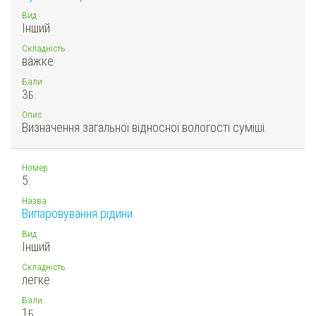
Вид
Інший
Складність
важке
Бали
3
Б.
Опис
Визначення загальної відносної вологості суміші.
Номер
5.
Назва
Випаровування рідини
Вид
Інший
Складність
легке
Бали
1
Б.