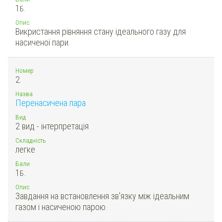
1
Б.
Опис
Викристання рівняння стану ідеального газу для
насиченої пари.
Номер
2.
Назва
Перенасичена пара
Вид
2 вид - інтерпретація
Складність
легке
Бали
1
Б.
Опис
Завдання на встановлення зв'язку між ідеальним
газом і насиченою парою.