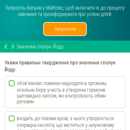
Запросіть батьків у МійКлас, щоб включити їх до процесу
навчання та проінформувати про успіхи дітей.
Запросити
8.
Значення сполук Йоду
Укажи
правильні твердження про значення сполук
Йоду:
обов'язково повинен надходити в організм,
оскільки бере участь в утворенні гормонів
щитовидної залози, які контролюють обмін
речовин
входить до плазми крові, з нього утворюється
хлоридна кислота, що міститься у шлунковому