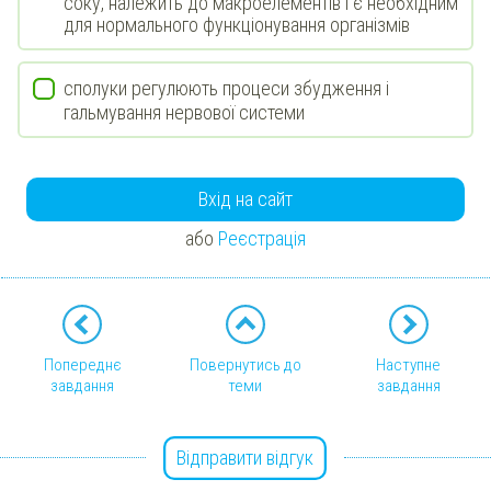
соку, належить до макроелементів і є необхідним
для нормального функціонування організмів
сполуки регулюють процеси збудження і
гальмування нервової системи
Вхід на сайт
або
Реєстрація
Попереднє
Повернутись до
Наступне
завдання
теми
завдання
Відправити відгук