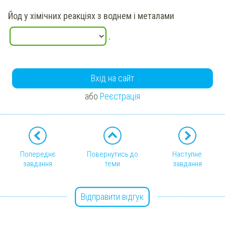
Йод
у хімічних реакціях з воднем і металами
.
Вхід на сайт
або
Реєстрація
Попереднє
Повернутись до
Наступне
завдання
теми
завдання
Відправити відгук