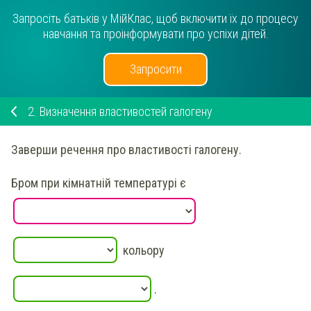
Запросіть батьків у МійКлас, щоб включити їх до процесу
навчання та проінформувати про успіхи дітей.
Запросити
2.
Визначення властивостей галогену
Заверши
речення про
властивості
галогену.
Бром
при
кімнатній температурі
є
кольору
.