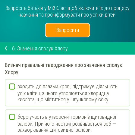
Запросіть батьків у МійКлас, щоб включити їх до процесу
навчання та проінформувати про успіхи дітей.
Запросити
6.
Значення сполук Хлору
Визнач
правильні твердження про значення сполук
Хлору:
входить до плазми крові, підтримує діяльність
усіх клітин, з нього утворюється хлоридна
кислота, що міститься у шлунковому соку
бере участь в утворенні гормонів щитовидної
залози. При його нестачі розвивається зоб —
захворювання щитовидної залози