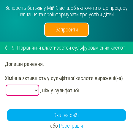
Запросіть батьків у МійКлас, щоб включити їх до процесу
навчання та проінформувати про успіхи дітей.
Запросити
9.
Порівняння властивостей сульфуровмісних кислот
Допиши речення
.
Хімічна активність
у
сульфітної
кислоти виражені(-а)
, ніж у
сульфатної
.
Вхід на сайт
або
Реєстрація