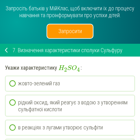
Запросіть батьків у МійКлас, щоб включити їх до процесу
навчання та проінформувати про успіхи дітей.
Запросити
7.
Визначення характеристики сполуки Сульфуру
Укажи
характеристику
:
H
S
O
2
4
жовто-зелений газ
рідкий оксид, який реагує з водою з утворенням
сульфатної кислоти
в реакціях з лугами утворює сульфіти