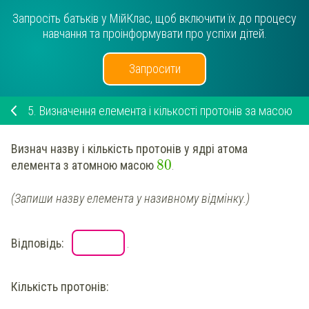
Запросіть батьків у МійКлас, щоб включити їх до процесу
навчання та проінформувати про успіхи дітей.
Запросити
5.
Визначення елемента і кількості протонів за масою
Визнач
назву і кількість протонів у ядрі атома
80
елемента з
атомною масою
.
(Запиши назву елемента у називному відмінку.)
Відповідь:
.
Кількість протонів: