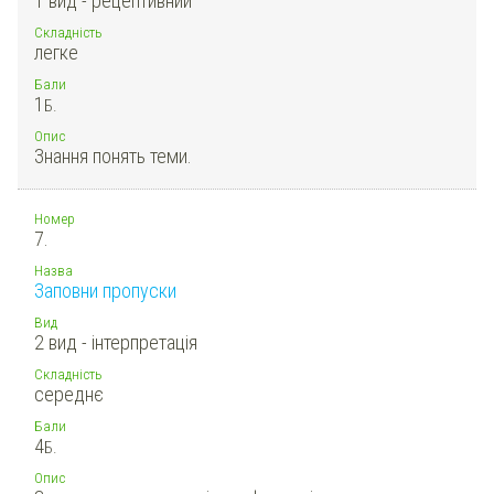
1 вид - рецептивний
Складність
легке
Бали
1
Б.
Опис
Знання понять теми.
Номер
7.
Назва
Заповни пропуски
Вид
2 вид - інтерпретація
Складність
середнє
Бали
4
Б.
Опис