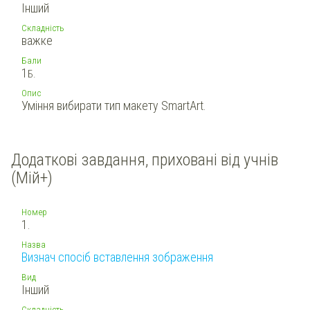
Інший
Складність
важке
Бали
1
Б.
Опис
Уміння вибирати тип макету SmartArt.
Додаткові завдання, приховані від учнів
(Мій+)
Номер
1.
Назва
Визнач спосіб вставлення зображення
Вид
Інший
Складність