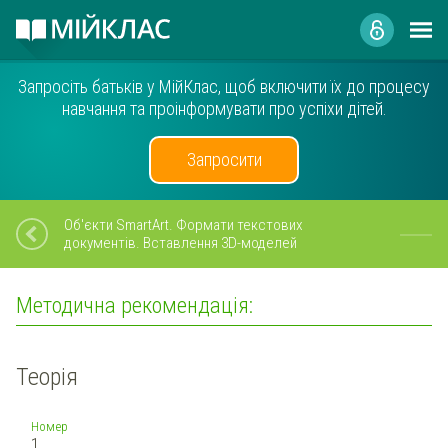
Запросіть батьків у МійКлас, щоб включити їх до процесу
навчання та проінформувати про успіхи дітей.
Запросити
Об'єкти SmartArt. Формати текстових
документів. Вставлення 3D-моделей
Методична рекомендація:
Теорія
Номер
1.