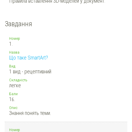
Правила вставлення 3D-моделей у документ.
Завдання
Номер
1.
Назва
Що таке SmartArt?
Вид
1 вид - рецептивний
Складність
легке
Бали
1
Б.
Опис
Знання понять теми.
Номер