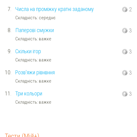
7.
Числа на проміжку кратні заданому
2
Складність: середнє
8.
Паперові смужки
3
Складність: важке
9.
Скільки ігор
3
Складність: важке
10.
Розв'яжи рівнвння
3
Складність: важке
11.
Три кольори
3
Складність: важке
Тести (Мій+)