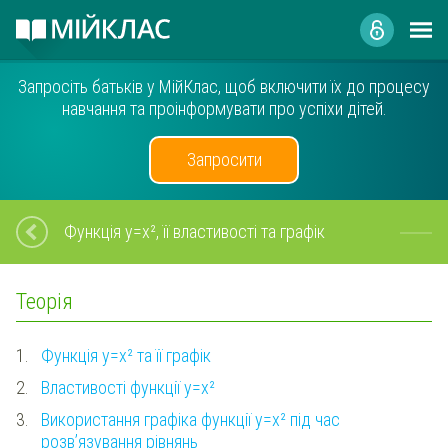
Запросіть батьків у МійКлас, щоб включити їх до процесу
навчання та проінформувати про успіхи дітей.
Запросити
Функція y=x², її властивості та графік
Теорія
1.
Функція y=x² та її графік
2.
Властивості функції y=x²
3.
Використання графіка функції y=x² під час
розв’язування рівнянь