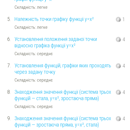
Складність: легке
5.
Належність точки графіку функції y=x²
1
Складність: легке
6.
Установлення положення заданої точки
4
відносно графіка функції y=x²
Складність: середнє
7.
Установлення функцій, графіки яких проходять
4
через задану точку
Складність: середнє
8.
Знаходження значення функції (система трьох
4
функцій — стала, y=x², зростаюча пряма)
Складність: середнє
9.
Знаходження значення функції (система трьох
4
функцій — зростаюча пряма, y=x², стала)