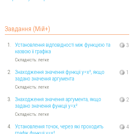
Завдання (Мій+)
1.
Установлення відповідності між функцією та
3
назвою її графіка
Складність: легке
2.
Знаходження значення функції y=x², якщо
1
задано значення аргумента
Складність: легке
3.
Знаходження значення аргумента, якщо
2
задано значення функції y=x²
Складність: легке
4.
Установлення точок, через які проходить
4
графік функції y=x²