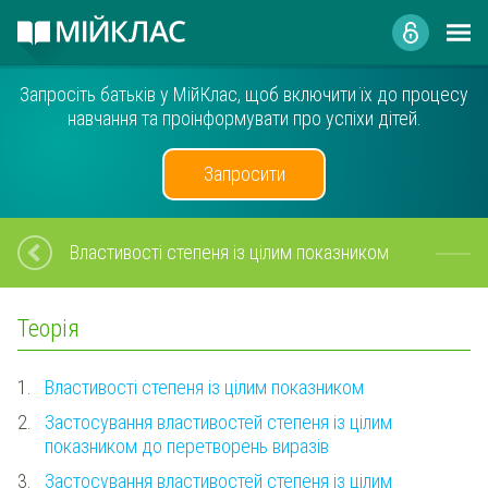
Запросіть батьків у МійКлас, щоб включити їх до процесу
навчання та проінформувати про успіхи дітей.
Запросити
Властивості степеня із цілим показником
Теорія
1.
Властивості степеня із цілим показником
2.
Застосування властивостей степеня із цілим
показником до перетворень виразів
3.
Застосування властивостей степеня із цілим