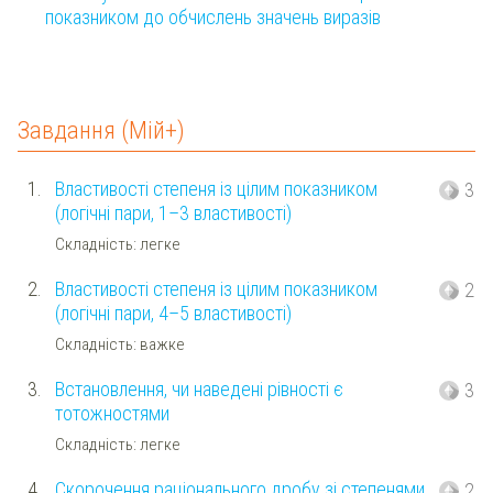
показником до обчислень значень виразів
Завдання (Мій+)
1.
Властивості степеня із цілим показником
3
(логічні пари, 1–3 властивості)
Складність: легке
2.
Властивості степеня із цілим показником
2
(логічні пари, 4–5 властивості)
Складність: важке
3.
Встановлення, чи наведені рівності є
3
тотожностями
Складність: легке
4.
Скорочення раціонального дробу зі степенями
2