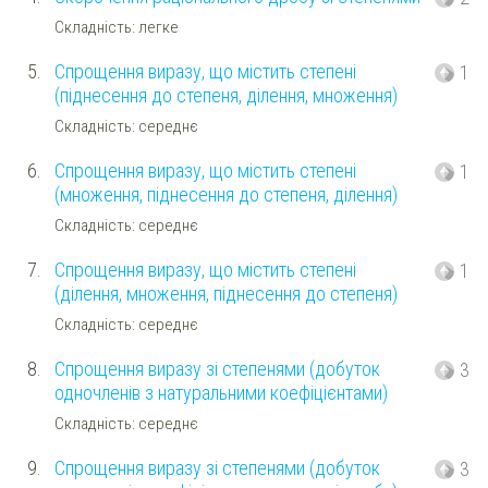
Складність: легке
5.
Спрощення виразу, що містить степені
1
(піднесення до степеня, ділення, множення)
Складність: середнє
6.
Спрощення виразу, що містить степені
1
(множення, піднесення до степеня, ділення)
Складність: середнє
7.
Спрощення виразу, що містить степені
1
(ділення, множення, піднесення до степеня)
Складність: середнє
8.
Спрощення виразу зі степенями (добуток
3
одночленів з натуральними коефіцієнтами)
Складність: середнє
9.
Спрощення виразу зі степенями (добуток
3