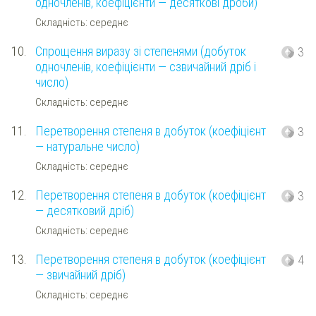
одночленів, коефіцієнти — десяткові дроби)
Складність: середнє
10.
Спрощення виразу зі степенями (добуток
3
одночленів, коефіцієнти — сзвичайний дріб і
число)
Складність: середнє
11.
Перетворення степеня в добуток (коефіцієнт
3
— натуральне число)
Складність: середнє
12.
Перетворення степеня в добуток (коефіцієнт
3
— десятковий дріб)
Складність: середнє
13.
Перетворення степеня в добуток (коефіцієнт
4
— звичайний дріб)
Складність: середнє