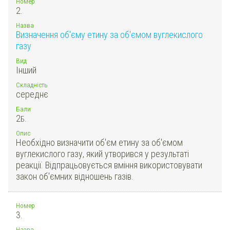
Номер
2.
Назва
Визначення об'єму етину за об'ємом вуглекислого
газу
Вид
Інший
Складність
середнє
Бали
2
Б.
Опис
Необхідно визначити об'єм етину за об'ємом
вуглекислого газу, який утворився у результаті
реакції. Відпрацьовується вміння використовувати
закон об'ємних відношень газів.
Номер
3.
Назва