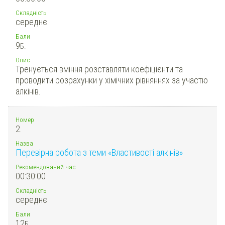
Складність
середнє
Бали
9
Б.
Опис
Тренується вміння розставляти коефіцієнти та
проводити розрахунки у хімічних рівняннях за участю
алкінів.
Номер
2.
Назва
Перевірна робота з теми «Властивості алкінів»
Рекомендований час:
00:30:00
Складність
середнє
Бали
12
Б.