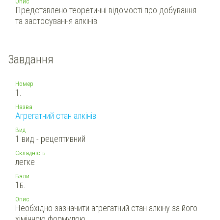
Опис
Представлено теоретичні відомості про добування
та застосування алкінів.
Завдання
Номер
1.
Назва
Агрегатний стан алкінів
Вид
1 вид - рецептивний
Складність
легке
Бали
1
Б.
Опис
Необхідно зазначити агрегатний стан алкіну за його
хімічною формулою.