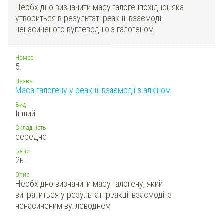
Необхідно визначити масу галогенпохідної, яка
утвориться в результаті реакції взаємодії
ненасиченого вуглеводню з галогеном.
Номер
5.
Назва
Маса галогену у реакції взаємодії з алкіном
Вид
Інший
Складність
середнє
Бали
2
Б.
Опис
Необхідно визначити масу галогену, який
витратиться у результаті реакції взаємодії з
ненасиченим вуглеводнем.