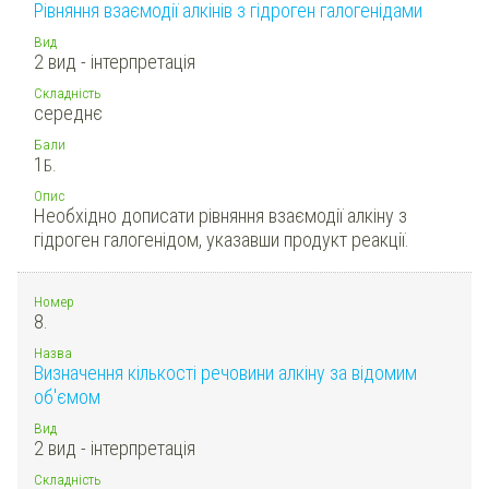
Рівняння взаємодії алкінів з гідроген галогенідами
Вид
2 вид - інтерпретація
Складність
середнє
Бали
1
Б.
Опис
Необхідно дописати рівняння взаємодії алкіну з
гідроген галогенідом, указавши продукт реакції.
Номер
8.
Назва
Визначення кількості речовини алкіну за відомим
об'ємом
Вид
2 вид - інтерпретація
Складність