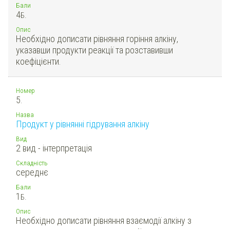
Бали
4
Б.
Опис
Необхідно дописати рівняння горіння алкіну,
указавши продукти реакції та розставивши
коефіцієнти.
Номер
5.
Назва
Продукт у рівнянні гідрування алкіну
Вид
2 вид - інтерпретація
Складність
середнє
Бали
1
Б.
Опис
Необхідно дописати рівняння взаємодії алкіну з