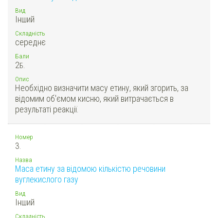
Вид
Інший
Складність
середнє
Бали
2
Б.
Опис
Необхідно визначити масу етину, який згорить, за
відомим об'ємом кисню, який витрачається в
результаті реакції.
Номер
3.
Назва
Маса етину за відомою кількістю речовини
вуглекислого газу
Вид
Інший
Складність