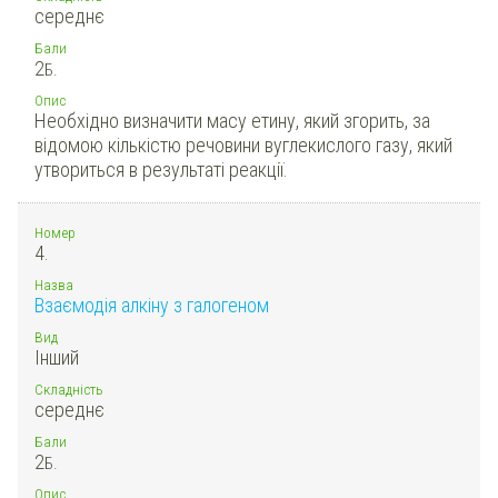
середнє
Бали
2
Б.
Опис
Необхідно визначити масу етину, який згорить, за
відомою кількістю речовини вуглекислого газу, який
утвориться в результаті реакції.
Номер
4.
Назва
Взаємодія алкіну з галогеном
Вид
Інший
Складність
середнє
Бали
2
Б.
Опис