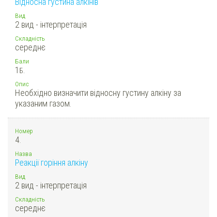
Відносна густина алкінів
Вид
2 вид - інтерпретація
Складність
середнє
Бали
1
Б.
Опис
Необхідно визначити відносну густину алкіну за
указаним газом.
Номер
4.
Назва
Реакції горіння алкіну
Вид
2 вид - інтерпретація
Складність
середнє