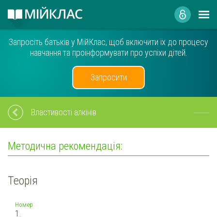
Запросіть батьків у МійКлас, щоб включити їх до процесу
навчання та проінформувати про успіхи дітей.
Запросити
Властивості алкінів
Методична рекомендація:
Теорія
Номер
1.