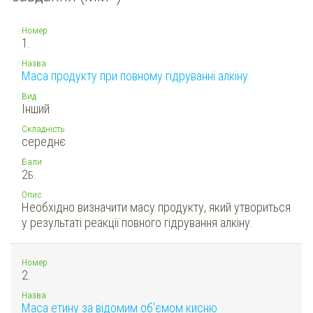
Номер
1.
Назва
Маса продукту при повному гідруванні алкіну
Вид
Інший
Складність
середнє
Бали
2
Б.
Опис
Необхідно визначити масу продукту, який утвориться
у результаті реакції повного гідрування алкіну.
Номер
2.
Назва
Маса етину за відомим об'ємом кисню