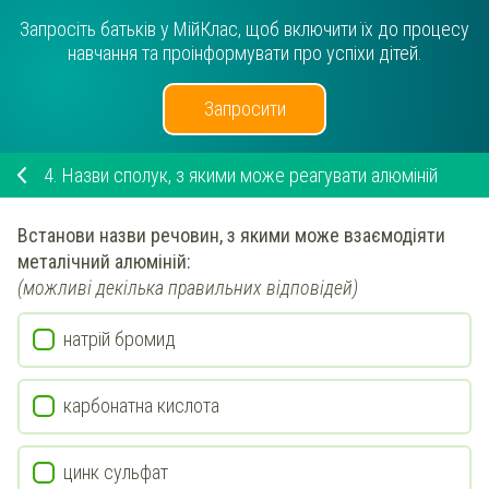
Запросіть батьків у МійКлас, щоб включити їх до процесу
навчання та проінформувати про успіхи дітей.
Запросити
4.
Назви сполук, з якими може реагувати алюміній
Встанови
назви речовин, з якими може взаємодіяти
металічний алюміній
:
(можливі декілька правильних відповідей)
натрій бромид
карбонатна кислота
цинк сульфат