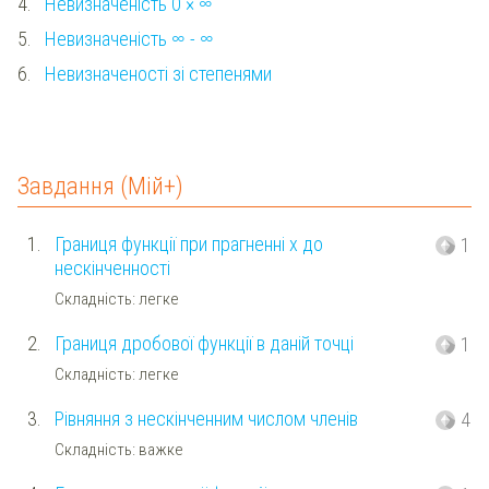
4.
Невизначеність 0 × ∞
5.
Невизначеність ∞ - ∞
6.
Невизначеності зі степенями
Завдання (Мій+)
1.
Границя функції при прагненні х до
1
нескінченності
Складність: легке
2.
Границя дробової функції в даній точці
1
Складність: легке
3.
Рівняння з нескінченним числом членів
4
Складність: важке