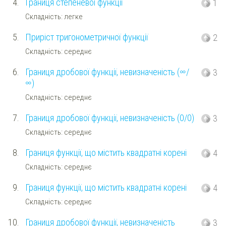
4.
Границя степеневої функції
1
Складність: легке
5.
Приріст тригонометричної функції
2
Складність: середнє
6.
Границя дробової функції, невизначеність (∞/
3
∞)
Складність: середнє
7.
Границя дробової функції, невизначеність (0/0)
3
Складність: середнє
8.
Границя функції, що містить квадратні корені
4
Складність: середнє
9.
Границя функції, що містить квадратні корені
4
Складність: середнє
10.
Границя дробової функції, невизначеність
3