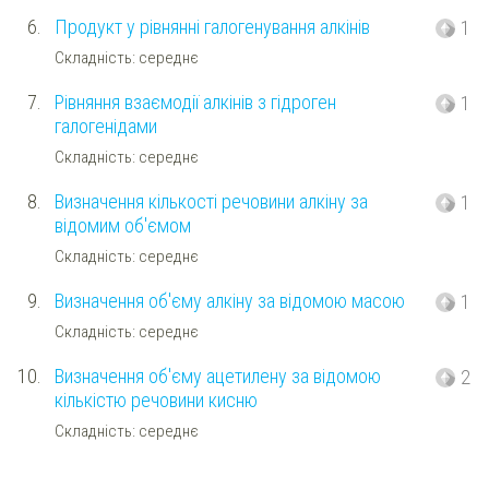
6.
Продукт у рівнянні галогенування алкінів
1
Складність: середнє
7.
Рівняння взаємодії алкінів з гідроген
1
галогенідами
Складність: середнє
8.
Визначення кількості речовини алкіну за
1
відомим об'ємом
Складність: середнє
9.
Визначення об'єму алкіну за відомою масою
1
Складність: середнє
10.
Визначення об'єму ацетилену за відомою
2
кількістю речовини кисню
Складність: середнє