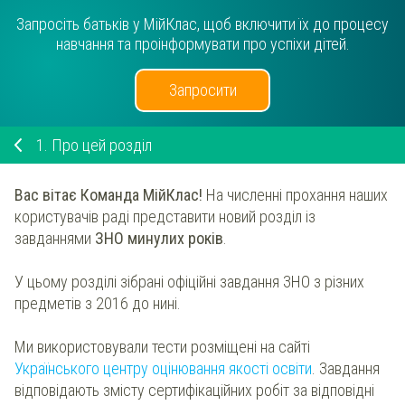
Запросіть батьків у МійКлас, щоб включити їх до процесу
навчання та проінформувати про успіхи дітей.
Запросити
1.
Про цей розділ
Вас вітає Команда МійКлас!
На численні прохання наших
користувачів раді представити новий розділ із
завданнями
ЗНО минулих років
.
У цьому розділі зібрані офіційні завдання ЗНО з різних
предметів з 2016 до нині.
Ми використовували тести розміщені на сайті
Українського центру оцінювання якості освіти
. Завдання
відповідають змісту сертифікаційних робіт за відповідні