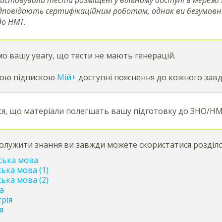
дповідають сертифікаційним роботам, однак ви безумов
до НМТ.
о вашу увагу, що тести не мають генерацій.
ною підпискою
Мій+
доступні пояснення до кожного завд
я, що матеріали полегшать вашу підготовку до ЗНО/НМ
олужити знання ви завжди можете скористатися розді
ська мова
ська мова (1)
ська мова (2)
а
рія
я