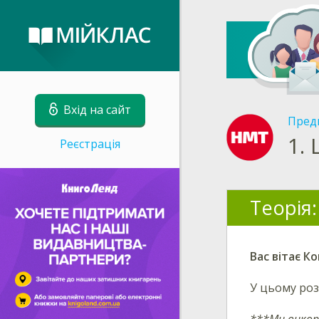
Вхід на сайт
Пред
1.
Реєстрація
Теорія:
Вас вітає К
У цьому роз
***Ми викор