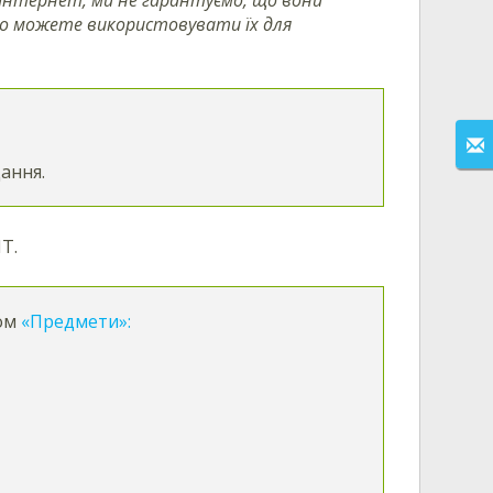
но можете використовувати їх для
ання.
Т.
лом
«Предмети»: