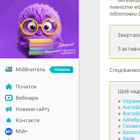
повністю ві
підготовки 
Звертаєм
З актив
МійВчитель
Сподіваємос
Початок
Щоб над
Вебінари
Україн
Англій
Новини сайту
Англій
Алгебр
Контакти
Геомет
Мій+
Біологі
Хімія