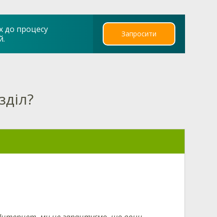
х до процесу
Запросити
й.
зділ?
 Інтернет, ми не гарантуємо, що вони