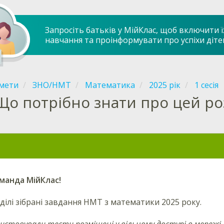
Запросіть батьків у МійКлас, щоб включити ї
навчання та проінформувати про успіхи діте
мети
ЗНО/НМТ
Математика
2025 рік
1 сесія
Що потрібно знати про цей ро
оманда МійКлас!
ділі зібрані завдання НМТ з математики 2025 року.
истовували тести розміщені у вільному доступі в мережі